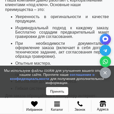
Наша компания давно работает с корпоративными
клиентами «под ключ».
Основные наши
преимущества – это:
Уверенность в оригинальности и качестве
продукции.
Индивидуальный подход к каждому заказу.
Бесплатно создадим предварительный макет
гравировки для согласования.
При необходимости документальное
оформление заказа (включает в себя договор,
техническое задание, акт согласования первого
образца гравировки).
Опытные мастера.
Мы используем файлы cookie для улучшения вашего опыта на
Профессиональное оборудование для
нашем сайте. Прочтите наше
соглашение о
гравировки.
конфиденциальности
для получения дополнительной
Бесплатная доставка до адреса.
информации.
Гибкая система скидок.
Принять
Для заказа обращайтесь к менеджеру интернет-
магазина по телефону,
whatsapp
или по электронной
почте.
Адреса
Избранное
Каталог
Звонок