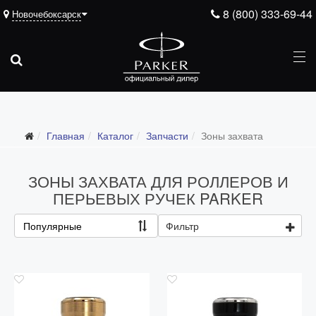
8 (800) 333-69-44
Новочебоксарск
Подарочные ручки
Главная
Каталог
Запчасти
Зоны захвата
Ежедневники
Ручки для гравировки
ЗОНЫ ЗАХВАТА ДЛЯ РОЛЛЕРОВ И
С золотым пером
ПЕРЬЕВЫХ РУЧЕК PARKER
Распродажа
Популярные
Фильтр
Аксессуары
Запчасти
Все запчасти
Перья