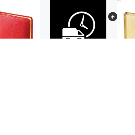
Код.: 646
ЕЖЕДНЕВНИК
Е
ТИРОВАННЫЙ А5
НЕДА
NEY" (КРАСНЫЙ)
"SID
 200
1
руб.