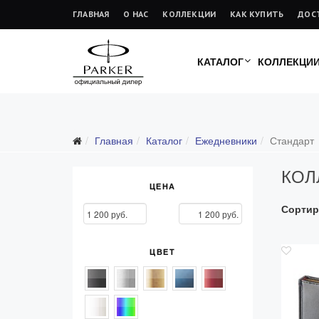
ГЛАВНАЯ
О НАС
КОЛЛЕКЦИИ
КАК КУПИТЬ
ДОС
КАТАЛОГ
КОЛЛЕКЦИ
Подарочные ручки
Главная
Каталог
Ежедневники
Стандарт
Ежедневники
КОЛ
Все ежедневники
ЦЕНА
Премиум
Сортир
Стандарт
Moleskine
ЦВЕТ
Portobello
Boss
Ручки для гравировки