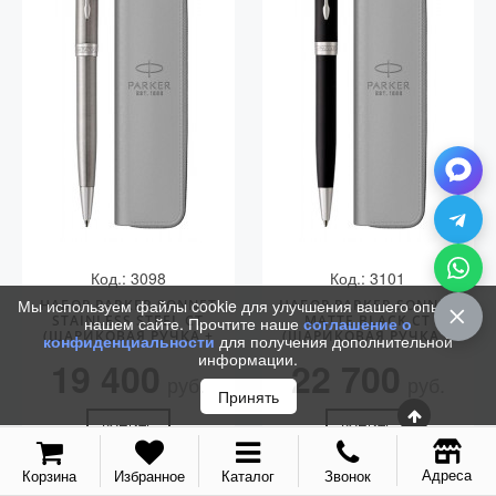
Код.: 3098
Код.: 3101
Мы используем файлы cookie для улучшения вашего опыта на
НАБОР PARKER SONNET
НАБОР PARKER SONNET
STAINLESS STEEL CT
MATTE BLACK CT
нашем сайте. Прочтите наше
соглашение о
(ШАРИКОВАЯ РУЧКА +
(ШАРИКОВАЯ РУЧКА +
конфиденциальности
для получения дополнительной
ЧЕХОЛ)
ЧЕХОЛ)
информации.
19 400
22 700
руб.
руб.
Принять
КУПИТЬ
КУПИТЬ
Адреса
Корзина
Избранное
Каталог
Звонок