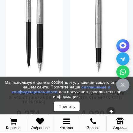
Мы используем файлы cookie для улучшения вашего опыта на
Код.: 3103
Код.: 1010
нашем сайте. Прочтите наше
соглашение о
конфиденциальности
для получения дополнительной
НАБОР PARKER JOTTER
ПЕРЬЕВАЯ РУЧКА PARKER
информации.
BLACK CT (ШАРИКОВАЯ +
JOTTER STAINLESS STEEL
ПЕРЬЕВАЯ)
Принять
9 274
4 920
руб.
руб.
КУПИТЬ
КУПИТЬ
Адреса
Корзина
Избранное
Каталог
Звонок