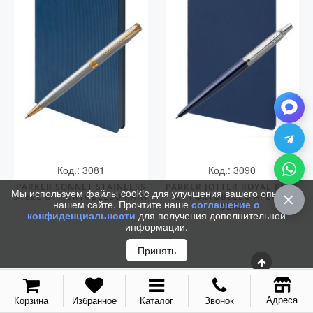
С золотым пером
Распродажа
Аксессуары
Запчасти
Упаковка
Подарочные сертификаты
Код.: 3081
Код.: 3090
PARKER SONNET STAINLESS
PARKER JOTTER ROYAL BLUE
Мы используем файлы cookie для улучшения вашего опыта на
STEEL GT PORTOBELLO RAIN
CT PORTOBELLO APLPHA
нашем сайте. Прочтите наше
соглашение о
SLIM
конфиденциальности
для получения дополнительной
информации.
Принять
Адреса
Корзина
Избранное
Каталог
Звонок