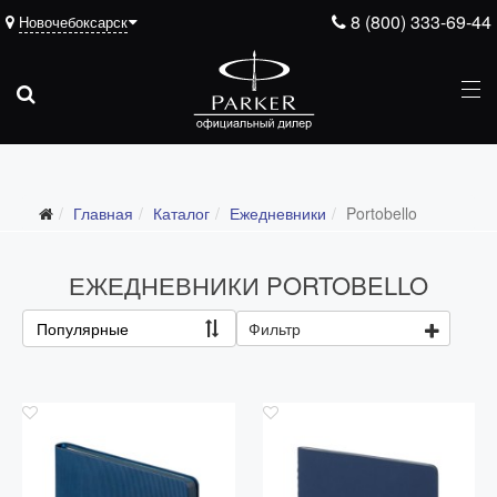
8 (800) 333-69-44
Новочебоксарск
Подарочные ручки
Главная
Каталог
Ежедневники
Portobello
Ежедневники
Все ежедневники
ЕЖЕДНЕВНИКИ PORTOBELLO
Премиум
Популярные
Фильтр
Стандарт
Moleskine
Portobello
Boss
Ручки для гравировки