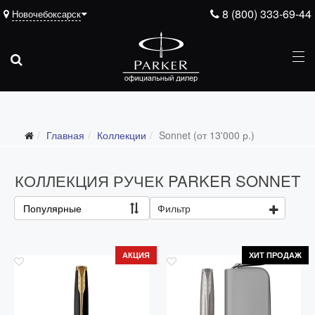
8 (800) 333-69-44
Новочебоксарск
Главная
Коллекции
Sonnet (от 13'000 р.)
Все коллекции
Duofold (от 66'316 р.)
КОЛЛЕКЦИЯ РУЧЕК PARKER SONNET
Ingenuity (от 35'305 р.)
Популярные
Фильтр
Sonnet (от 13'000 р.)
Parker 51 (от 14'600 р.)
АКЦИЯ
ХИТ ПРОДАЖ
Urban (от 6'100 р.)
IM (от 4'200 р.)
Jotter (от 2'200 р.)