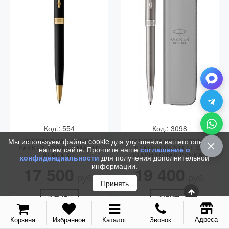
Vector (от 3'156 р.)
Код.: 554
Код.: 3098
Мы используем файлы cookie для улучшения вашего опыта на
ШАРИКОВАЯ РУЧКА
НАБОР PARKER SONNET
PARKER SONNET MATTE
STAINLESS STEEL CT
нашем сайте. Прочтите наше
соглашение о
BLACK GT
(ШАРИКОВАЯ РУЧКА +
конфиденциальности
для получения дополнительной
ЧЕХОЛ)
информации.
17 500
19 400
руб.
руб.
Принять
КУПИТЬ
КУПИТЬ
Адреса
Корзина
Избранное
Каталог
Звонок