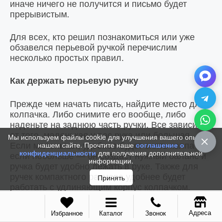
иначе ничего не получится и письмо будет
прерывистым.
Для всех, кто решил познакомиться или уже
обзавелся перьевой ручкой перечислим
несколько простых правил.
Как держать перьевую ручку
Прежде чем начать писать, найдите место для
колпачка. Либо снимите его вообще, либо
наденьте на заднюю часть ручки. Все зависит
от того, маленькая у вас рука или большая.
Мы используем файлы cookie для улучшения вашего опыта на
Если маленькая, удобнее будет снять колпачок,
нашем сайте. Прочтите наше
соглашение о
конфиденциальности
для получения дополнительной
если побольше — он создаст нужный баланс и
информации.
ручка будет удобно лежать в руке. Также для
ручек компактного размера удобнее будет
Принять
работать с удлиняющим корпус колпачком.
Поместите ручку между большим и
Адреса
Избранное
Каталог
Звонок
указательным пальцем, остальные пальцы