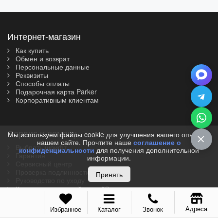
Интернет-магазин
Как купить
Обмен и возврат
Персональные данные
Реквизиты
Способы оплаты
Подарочная карта Parker
Корпоративным клиентам
Сервис и помощь
Мы используем файлы cookie для улучшения вашего опыта на
нашем сайте. Прочтите наше
соглашение о
Выбрать шрифт
конфиденциальности
для получения дополнительной
Гарантия
информации.
Сервисный центр
Проверка подлинности
Принять
Руководство по уходу
Как писать перьевой ручкой?
Информация
Адреса
Избранное
Каталог
Звонок
Популярные вопросы