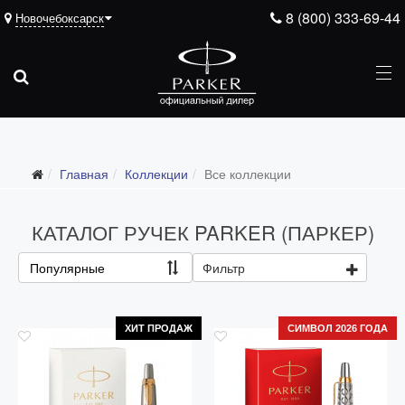
8 (800) 333-69-44
Новочебоксарск
Главная
Коллекции
Все коллекции
Все коллекции
Duofold (от 66'316 р.)
КАТАЛОГ РУЧЕК PARKER (ПАРКЕР)
Ingenuity (от 35'305 р.)
Популярные
Фильтр
Sonnet (от 13'000 р.)
Parker 51 (от 14'600 р.)
ХИТ ПРОДАЖ
СИМВОЛ 2026 ГОДА
Urban (от 6'100 р.)
IM (от 4'200 р.)
Jotter (от 2'200 р.)