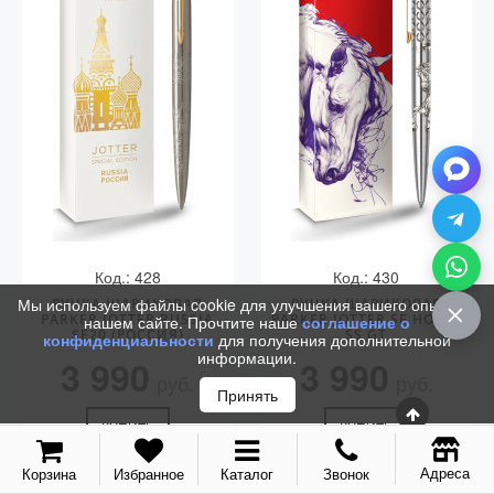
Vector (от 3'156 р.)
Код.: 428
Код.: 430
Мы используем файлы cookie для улучшения вашего опыта на
РУЧКА ШАРИКОВАЯ
РУЧКА ШАРИКОВАЯ
PARKER JOTTER RUSSIA
PARKER JOTTER SE HORSE
нашем сайте. Прочтите наше
соглашение о
SE20 (РОССИЯ)
SS GT
конфиденциальности
для получения дополнительной
информации.
3 990
3 990
руб.
руб.
Принять
КУПИТЬ
КУПИТЬ
Адреса
Корзина
Избранное
Каталог
Звонок