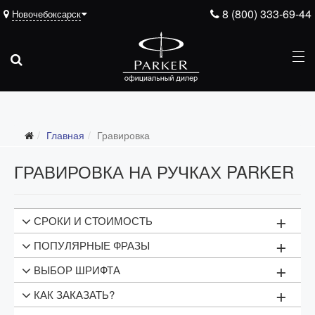
8 (800) 333-69-44
Новочебоксарск
Главная
Гравировка
ГРАВИРОВКА НА РУЧКАХ PARKER
+
СРОКИ И СТОИМОСТЬ
+
ПОПУЛЯРНЫЕ ФРАЗЫ
Тип гравировки
Цена
+
ВЫБОР ШРИФТА
1 строка текста
1000 рублей
МОТИВИРУЮЩИЕ
+
КАК ЗАКАЗАТЬ?
2 строки текста
2000 рублей
Успех неизбежен
Показать надпись