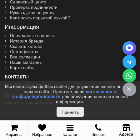
Сервисный центр
Проверка подлинности
Руководство по уходу
Как писать перьевой ручкой?
Информация
Популярные вопросы
История бренда
Скачать каталог
Сертификаты
Все коллекции
Наши магазины
Карта сайта
Контакты
8 (800) 333-69-44
Мы используем файлы cookie для улучшения вашего опыта на
нашем сайте. Прочтите наше
соглашение о
novocheboksarsk@parker-russia.com
конфиденциальности
для получения дополнительной
информации.
Адреса в Новочебоксарске
Принять
© 2010-2026 I Parker-Russia.com I Официальный дилер
Parker в Новочебоксарске
Адреса
Корзина
Избранное
Каталог
Звонок