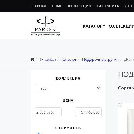
ГЛАВНАЯ
О НАС
КОЛЛЕКЦИИ
КАК КУПИТЬ
ДОС
КАТАЛОГ
КОЛЛЕКЦИ
Подарочные ручки
Главная
Каталог
Подарочные ручки
Для 
Все подарочные ручки
ПОД
Для мужчин
КОЛЛЕКЦИЯ
Для женщин
Сортир
Для школьников и студентов
Ежедневники
ЦЕНА
Ручки для гравировки
С золотым пером
СТОИМОСТЬ
Распродажа