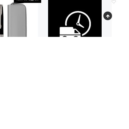
Код.: 3101
Р PARKER SONNET
ШАР
TTE BLACK CT
PARKER
ИКОВАЯ РУЧКА +
ЧЕХОЛ)
2 700
4
руб.