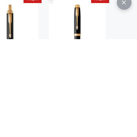
Код.: 572
Код.: 573
ИКОВАЯ РУЧКА
РУЧКА РОЛЛЕР PARKER IM
 IM METAL BLACK
METAL BLACK GT
GT
 500
6 600
руб.
руб.