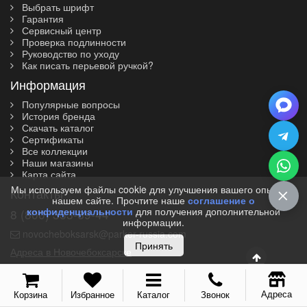
Выбрать шрифт
Гарантия
Сервисный центр
Проверка подлинности
Руководство по уходу
Как писать перьевой ручкой?
Информация
Популярные вопросы
История бренда
Скачать каталог
Сертификаты
Все коллекции
Наши магазины
Карта сайта
Мы используем файлы cookie для улучшения вашего опыта на
Контакты
нашем сайте. Прочтите наше
соглашение о
конфиденциальности
для получения дополнительной
8 (800) 333-69-44
информации.
novocheboksarsk@parker-russia.com
Принять
Адреса в Новочебоксарске
Адреса
Корзина
Избранное
Каталог
Звонок
© 2010-2026 I Parker-Russia.com I Официальный дилер