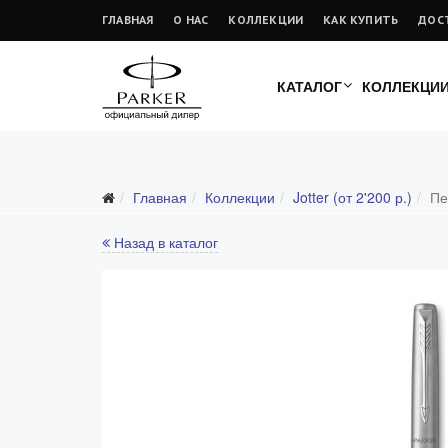
ГЛАВНАЯ
О НАС
КОЛЛЕКЦИИ
КАК КУПИТЬ
ДОС
КАТАЛОГ
КОЛЛЕКЦИ
Главная
Коллекции
Jotter (от 2'200 р.)
Пе
Все коллекции
Duofold (от 66'316 р.)
Назад в каталог
Ingenuity (от 35'305 р.)
Sonnet (от 13'000 р.)
Parker 51 (от 14'600 р.)
Urban (от 6'100 р.)
IM (от 4'200 р.)
Jotter (от 2'200 р.)