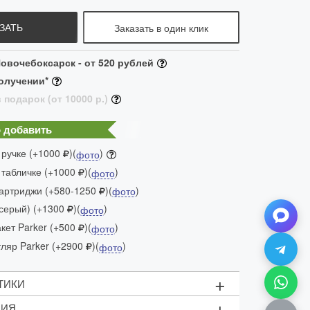
ЗАТЬ
Заказать в один клик
овочебоксарск - от 520 рублей
олучении*
 подарок (от 10000 р.)
 добавить
 ручке (+1000
)(
)
фото
 табличке (+1000
)(
)
фото
артриджи (+580-1250
)(
)
фото
(серый) (+1300
)(
)
фото
ет Parker (+500
)(
)
фото
яр Parker (+2900
)(
)
фото
+
ТИКИ
+
ЦИЯ