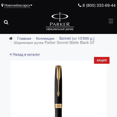
8 (800) 333-69-44
Новочебоксарск
Главная
Коллекции
Sonnet (от 13'000 р.)
Шариковая ручка Parker Sonnet Matte Black GT
Назад в каталог
Все коллекции
АКЦИЯ
Duofold (от 66'316 р.)
Ingenuity (от 35'305 р.)
Sonnet (от 13'000 р.)
Parker 51 (от 14'600 р.)
Urban (от 6'100 р.)
IM (от 4'200 р.)
Jotter (от 2'200 р.)