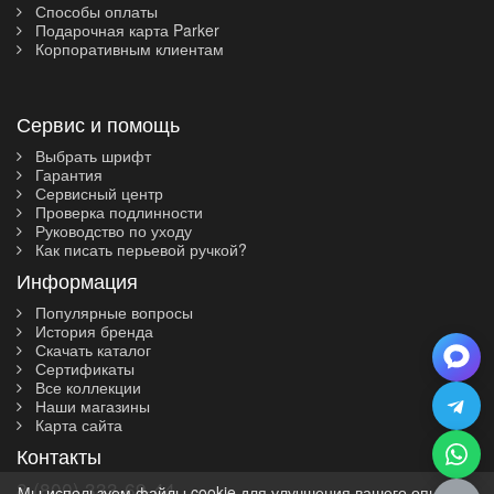
Способы оплаты
Подарочная карта Parker
Корпоративным клиентам
Сервис и помощь
Выбрать шрифт
Гарантия
Сервисный центр
Проверка подлинности
Руководство по уходу
Как писать перьевой ручкой?
Информация
Популярные вопросы
История бренда
Скачать каталог
Сертификаты
Все коллекции
Наши магазины
Карта сайта
Контакты
8 (800) 333-69-44
Мы используем файлы cookie для улучшения вашего опыта на