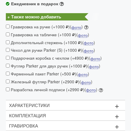
Ежедневник в подарок
+ Также можно добавить
Гравировка на ручке (+1000
)(
)
фото
Гравировка на табличке (+1000
)(
)
фото
Дополнительный стержень (+1000
)(
)
фото
Чехол для ручки Parker (S) (+1000
)(
)
фото
Подарочная коробка с чехлом (+4900
)(
)
фото
Футляр Parker для двух ручек (+1000
)(
)
фото
Фирменный пакет Parker (+500
)(
)
фото
Железный футляр Parker (+2900
)(
)
фото
Разработка личной подписи (+2990
)(
)
фото
+
ХАРАКТЕРИСТИКИ
+
КОМПЛЕКТАЦИЯ
Механизм:
поворотного действия
+
ГРАВИРОВКА
Материал:
Чёрный стержень (M - 1мм)